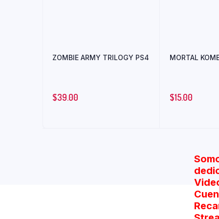
ZOMBIE ARMY TRILOGY PS4
MORTAL KOMB
$
39.00
$
15.00
Somo
dedi
Vide
Cuent
Reca
Stre