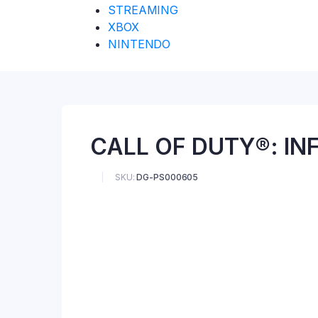
STREAMING
XBOX
NINTENDO
CALL OF DUTY®: IN
SKU:
DG-PS000605