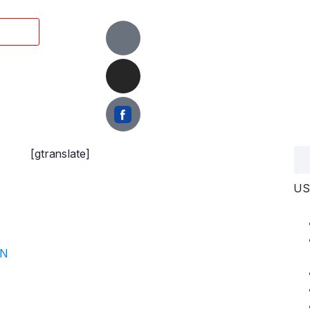
[gtranslate]
US
ON