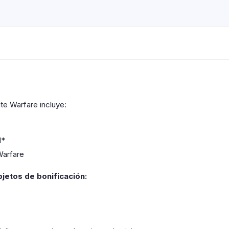
ite Warfare incluye:
d*
Warfare
bjetos de bonificación: