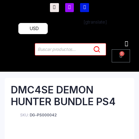
[gtranslate]
USD
PlayStation 4
PlayStation 5
Plus & 
DMC4SE DEMON
HUNTER BUNDLE PS4
SKU:
DG-PS000042