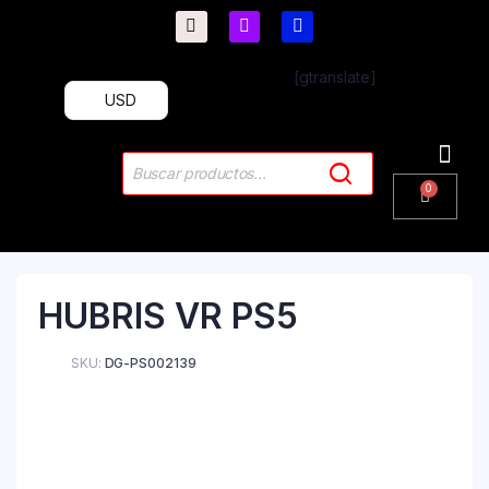
[gtranslate]
USD
PlayStation 4
PlayStation 5
Plus & 
HUBRIS VR PS5
SKU:
DG-PS002139