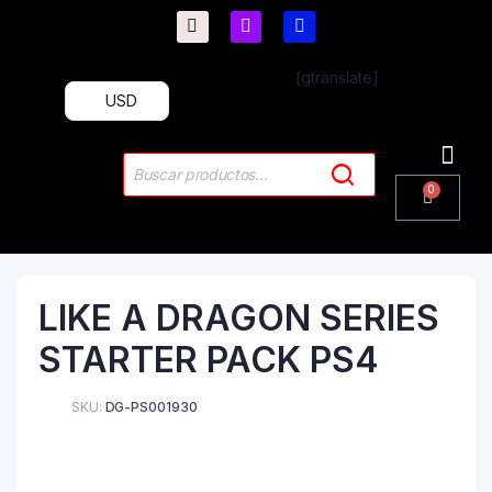
[gtranslate]
USD
PlayStation 4
PlayStation 5
Plus & 
LIKE A DRAGON SERIES
STARTER PACK PS4
SKU:
DG-PS001930