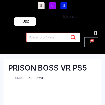
[gtranslate]
USD
PlayStation 4
PlayStation 5
Plus & 
PRISON BOSS VR PS5
SKU:
DG-PS002223