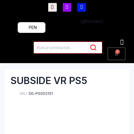
[gtranslate]
PEN
PlayStation 4
PlayStation 5
Plus & 
SUBSIDE VR PS5
SKU:
DG-PS002151