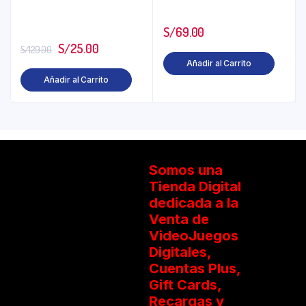
S/
69.00
S/
25.00
S/
129.00
Añadir al Carrito
Añadir al Carrito
Somos una
Tienda Digital
dedicada a la
Venta de
VideoJuegos
Digitales,
Cuentas Plus,
Gift Cards,
Recargas y