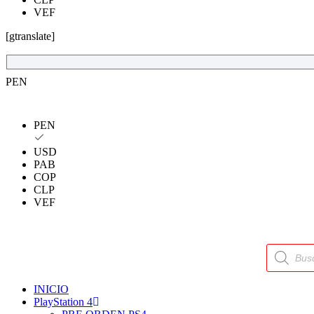
VEF
[gtranslate]
PEN
PEN
USD
PAB
COP
CLP
VEF
Búsqueda
de
productos
INICIO
PlayStation 4