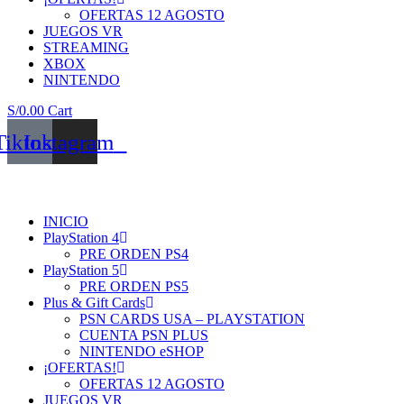
OFERTAS 12 AGOSTO
JUEGOS VR
STREAMING
XBOX
NINTENDO
S/
0.00
Cart
Tiktok
Instagram
INICIO
PlayStation 4
PRE ORDEN PS4
PlayStation 5
PRE ORDEN PS5
Plus & Gift Cards
PSN CARDS USA – PLAYSTATION
CUENTA PSN PLUS
NINTENDO eSHOP
¡OFERTAS!
OFERTAS 12 AGOSTO
JUEGOS VR