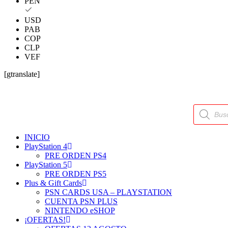
PEN
USD
PAB
COP
CLP
VEF
[gtranslate]
Búsqueda
de
productos
INICIO
PlayStation 4
PRE ORDEN PS4
PlayStation 5
PRE ORDEN PS5
Plus & Gift Cards
PSN CARDS USA – PLAYSTATION
CUENTA PSN PLUS
NINTENDO eSHOP
¡OFERTAS!