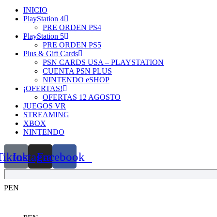
INICIO
PlayStation 4
PRE ORDEN PS4
PlayStation 5
PRE ORDEN PS5
Plus & Gift Cards
PSN CARDS USA – PLAYSTATION
CUENTA PSN PLUS
NINTENDO eSHOP
¡OFERTAS!
OFERTAS 12 AGOSTO
JUEGOS VR
STREAMING
XBOX
NINTENDO
Tiktok
Instagram
Facebook
PEN