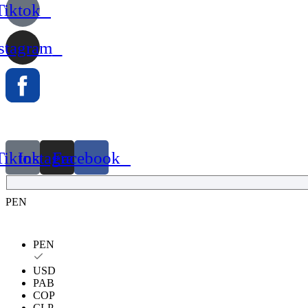
Tiktok
stagram
Tiktok
Instagram
Facebook
PEN
PEN
USD
PAB
COP
CLP