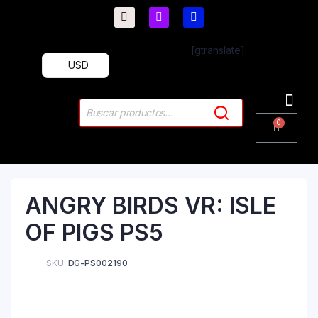
[gtranslate]
USD
PlayStation 4
PlayStation 5
Plus & 
ANGRY BIRDS VR: ISLE
OF PIGS PS5
SKU:
DG-PS002190