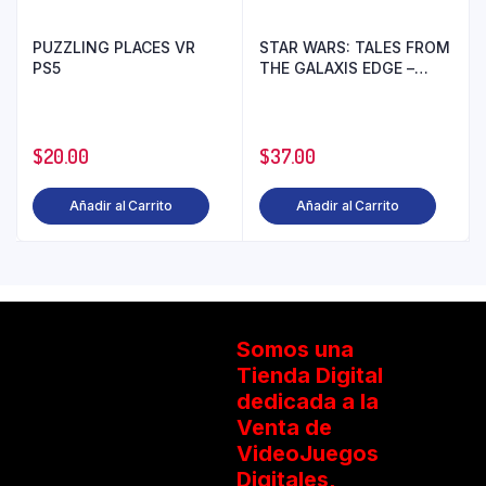
PUZZLING PLACES VR
STAR WARS: TALES FROM
PS5
THE GALAXIS EDGE –
ENHANCED EDITION VR
PS5
$
20.00
$
37.00
Añadir al Carrito
Añadir al Carrito
Somos una
Tienda Digital
dedicada a la
Venta de
VideoJuegos
Digitales,